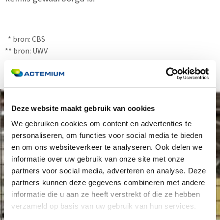
* bron: CBS
** bron: UWV
Deze website maakt gebruik van cookies
We gebruiken cookies om content en advertenties te
Jouw bedrijf klaar maken voor
personaliseren, om functies voor social media te bieden
de toekomst?
en om ons websiteverkeer te analyseren. Ook delen we
informatie over uw gebruik van onze site met onze
partners voor social media, adverteren en analyse. Deze
partners kunnen deze gegevens combineren met andere
Heb jij te maken met een vergrijzend
informatie die u aan ze heeft verstrekt of die ze hebben
verzameld op basis van uw gebruik van hun services.
personeelsbestand en wil je de eerste stappen