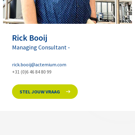
Rick
Booij
Managing Consultant
-
rick.booij@actemium.com
+31 (0)6 46 84 80 99
STEL JOUW VRAAG