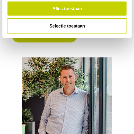
frank.baptist@actemium.com
Alles toestaan
+31621674785
Selectie toestaan
STEL JOUW VRAAG