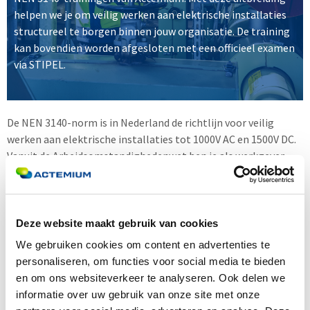
helpen we je om veilig werken aan elektrische installaties
structureel te borgen binnen jouw organisatie. De training
kan bovendien worden afgesloten met een officieel examen
via STIPEL.
De NEN 3140-norm is in Nederland de richtlijn voor veilig
werken aan elektrische installaties tot 1000V AC en 1500V DC.
Vanuit de Arbeidsomstandighedenwet ben je als werkgever
verantwoordelijk voor het aantoonbaar instrueren van
medewerkers die aan of nabij elektrische installaties werken.
Met onze praktijkgerichte NEN 3140-training zorg je ervoor
Deze website maakt gebruik van cookies
dat jouw medewerkers vakbekwaam blijven én veilig werken in
We gebruiken cookies om content en advertenties te
de dagelijkse praktijk.
personaliseren, om functies voor social media te bieden
Wat kun je verwachten
en om ons websiteverkeer te analyseren. Ook delen we
informatie over uw gebruik van onze site met onze
Training bij jou op locatie