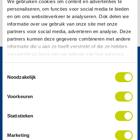
We gebruiken cookies om content en advertenties te
vakmanschap.
personaliseren, om functies voor social media te bieden
Verbeterde KPI’s zoals hogere uptime, lagere MTTR,
en om ons websiteverkeer te analyseren. Ook delen we
betere schedule compliance en kortere uitlooptijden bij
informatie over uw gebruik van onze site met onze
stops.
partners voor social media, adverteren en analyse. Deze
partners kunnen deze gegevens combineren met andere
informatie die u aan ze heeft verstrekt of die ze hebben
verzameld op basis van uw gebruik van hun services.
Als je preventief compliant bent, draag
Toestemmingsselectie
Noodzakelijk
je direct bij aan uptime. Je plant werk
op momenten dat het jou uitkomt, in
plaats van dat je alles uit de kast moet
Voorkeuren
halen als de fabriek stilstaat.
Statistieken
PETER KUIPER
–
CLIENT MANAGER BIJ
ACTEMIUM
Marketing