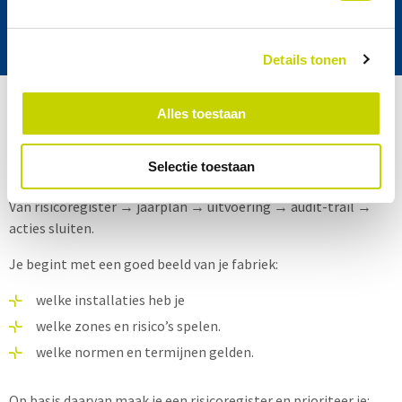
Details tonen
De basis: van risicoregister naar jaarplan
Alles toestaan
Grip op compliance begint niet bij een extra checklist, maar bij
Selectie toestaan
structuur. Een eenvoudige kapstok die in veel fabrieken werkt:
Van risicoregister → jaarplan → uitvoering → audit-trail →
acties sluiten.
Je begint met een goed beeld van je fabriek:
welke installaties heb je
welke zones en risico’s spelen.
welke normen en termijnen gelden.
Op basis daarvan maak je een risicoregister en prioriteer je: