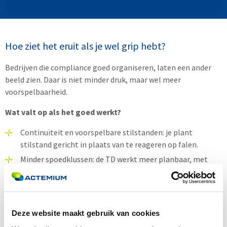
Hoe ziet het eruit als je wel grip hebt?
Bedrijven die compliance goed organiseren, laten een ander
beeld zien. Daar is niet minder druk, maar wel meer
voorspelbaarheid.
Wat valt op als het goed werkt?
Continuïteit en voorspelbare stilstanden: je plant
stilstand gericht in plaats van te reageren op falen.
Minder spoedklussen: de TD werkt meer planbaar, met
normale werktijden.
Duidelijke planning: iedereen weet welke acties wanneer
uitgevoerd worden, van ATEX-herstelpunten tot NEN-
keuringen.
Deze website maakt gebruik van cookies
Hogere werktevredenheid: minder brandjes blussen, meer