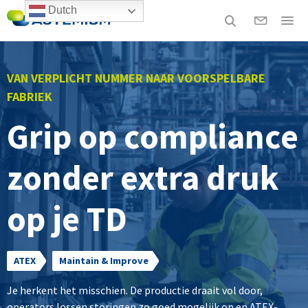
Dutch
VAN VERPLICHT NUMMER NAAR VOORSPELBARE
FABRIEK
Grip op compliance
zonder extra druk
op je TD
ATEX
Maintain & Improve
Je herkent het misschien. De productie draait vol door,
operators lossen storingen zo goed mogelijk op en ATEX-