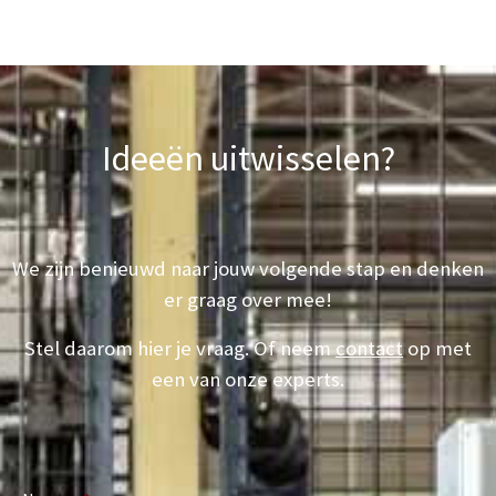
Ideeën uitwisselen?
We zijn benieuwd naar jouw volgende stap en denken
er graag over mee!
Stel daarom hier je vraag. Of neem
contact
op met
een van onze experts.