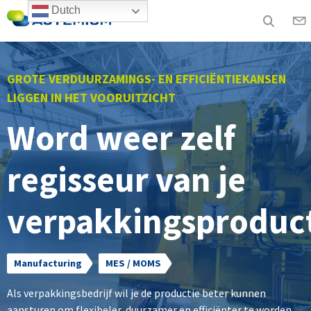
Dutch
GROTE VERDUURZAMINGS- EN EFFICIËNTIEKANSEN
LIGGEN IN HET VOORUITZICHT
Word weer zelf
regisseur van je
verpakkingsproduc
Manufacturing
MES / MOMS
Als verpakkingsbedrijf wil je de productie beter kunnen
aansturen om flexibeler, duurzamer en efficiënter te worden.