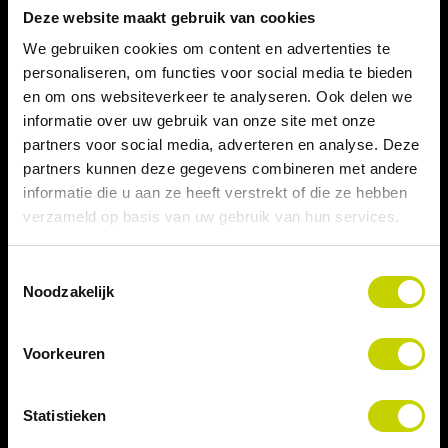
operationele efficiëntie verhogen en kosten
Deze website maakt gebruik van cookies
verlagen.
We gebruiken cookies om content en advertenties te
personaliseren, om functies voor social media te bieden
Actemium is het industriële merk van VINCI
en om ons websiteverkeer te analyseren. Ook delen we
informatie over uw gebruik van onze site met onze
Energies en opereert binnen een internationaal
partners voor social media, adverteren en analyse. Deze
industrieel netwerk. Binnen dit netwerk werken
partners kunnen deze gegevens combineren met andere
gespecialiseerde industriële teams samen en
informatie die u aan ze heeft verstrekt of die ze hebben
delen zij kennis, ervaring en technologische
verzameld op basis van uw gebruik van hun services.
expertise. Zo combineren we ondernemerschap
en specialistische vakkennis met internationale
Toestemmingsselectie
Noodzakelijk
slagkracht.
Voorkeuren
BEKIJK ONZE LOCATIES
Statistieken