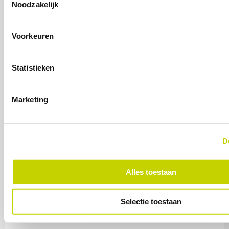
Anderen vinden dit ook
Noodzakelijk
interessant
Voorkeuren
Statistieken
Marketing
D
Alles toestaan
Selectie toestaan