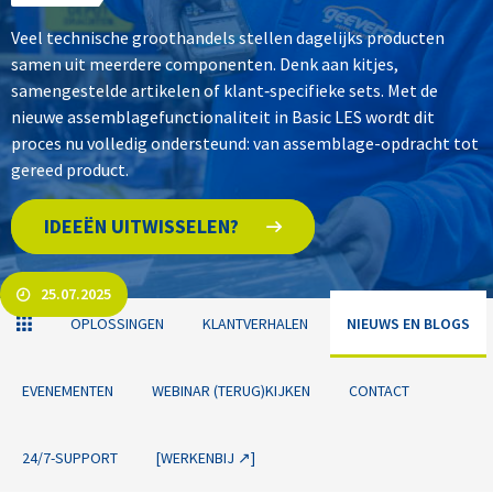
Veel technische groothandels stellen dagelijks producten
samen uit meerdere componenten. Denk aan kitjes,
samengestelde artikelen of klant‑specifieke sets. Met de
nieuwe assemblagefunctionaliteit in Basic LES wordt dit
proces nu volledig ondersteund: van assemblage-opdracht tot
gereed product.
IDEEËN UITWISSELEN?
25.07.2025
OPLOSSINGEN
KLANTVERHALEN
NIEUWS EN BLOGS
EVENEMENTEN
WEBINAR (TERUG)KIJKEN
CONTACT
24/7-SUPPORT
[WERKENBIJ ↗]