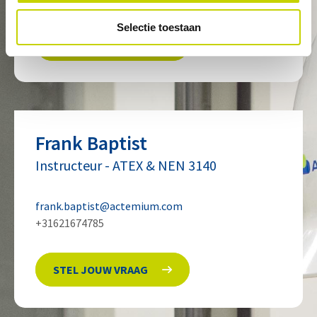
Selectie toestaan
STEL JOUW VRAAG
Frank
Baptist
Instructeur
-
ATEX & NEN 3140
frank.baptist@actemium.com
+31621674785
STEL JOUW VRAAG