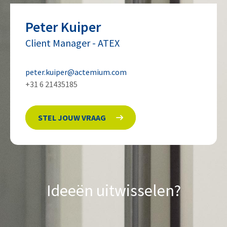
Peter
Kuiper
Client Manager
-
ATEX
peter.kuiper@actemium.com
+31 6 21435185
STEL JOUW VRAAG
Ideeën uitwisselen?