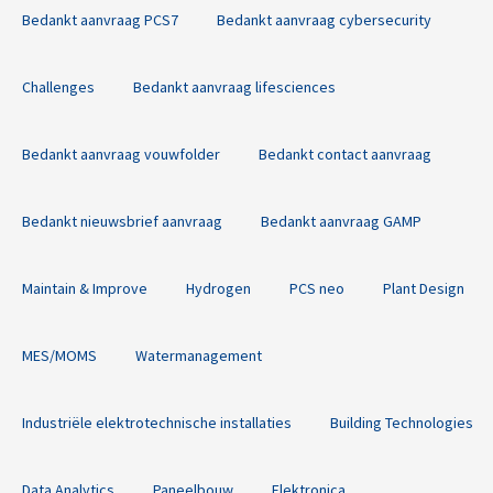
Bedankt aanvraag PCS7
Bedankt aanvraag cybersecurity
Challenges
Bedankt aanvraag lifesciences
Bedankt aanvraag vouwfolder
Bedankt contact aanvraag
Bedankt nieuwsbrief aanvraag
Bedankt aanvraag GAMP
Maintain & Improve
Hydrogen
PCS neo
Plant Design
MES/MOMS
Watermanagement
Industriële elektrotechnische installaties
Building Technologies
Data Analytics
Paneelbouw
Elektronica