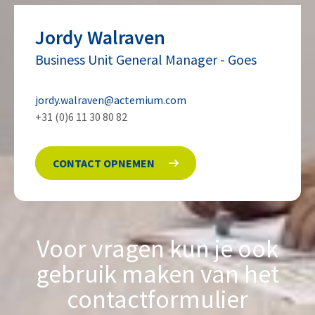
Jordy
Walraven
Business Unit General Manager
-
Goes
jordy.walraven@actemium.com
+31 (0)6 11 30 80 82
CONTACT OPNEMEN
Voor vragen kun je ook
gebruik maken van het
contactformulier