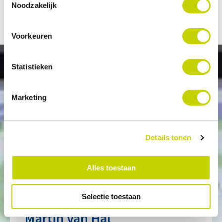
Noodzakelijk
Voorkeuren
Statistieken
Marketing
Neem contact op met onze
experts voor meer
Details tonen
informatie over plant
Alles toestaan
design
Selectie toestaan
Martin
van Hal