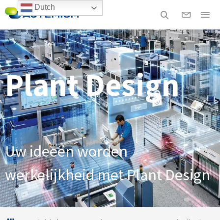
Dutch
Plant Design
Uw ideeën worden
werkelijkheid met Plant Design