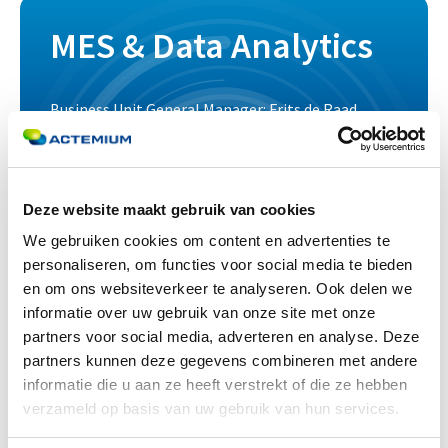
MES & Data Analytics
Business Unit General Manager: Frits de Raad
Louis Eijssenweg 1, 6049 CD Herten
+31 (0)88 831 87 00
Deze website maakt gebruik van cookies
We gebruiken cookies om content en advertenties te
personaliseren, om functies voor social media te bieden
Schijndel
en om ons websiteverkeer te analyseren. Ook delen we
informatie over uw gebruik van onze site met onze
partners voor social media, adverteren en analyse. Deze
partners kunnen deze gegevens combineren met andere
informatie die u aan ze heeft verstrekt of die ze hebben
verzameld op basis van uw gebruik van hun services.
Paneelbouw & Machine