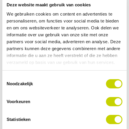
Deze website maakt gebruik van cookies
Samen met partners én eindgebruikers
We gebruiken cookies om content en advertenties te
personaliseren, om functies voor social media te bieden
Tijdens Future of Process Automation brengen alle
en om ons websiteverkeer te analyseren. Ook delen we
betrokken partijen hun expertise samen. Siemens
informatie over uw gebruik van onze site met onze
partners voor social media, adverteren en analyse. Deze
deelt haar visie op de toekomst van
partners kunnen deze gegevens combineren met andere
procesautomatisering en de ontwikkelingen binnen
informatie die u aan ze heeft verstrekt of die ze hebben
haar automatiseringsplatformen, en Actemium deze
verzameld op basis van uw gebruik van hun services.
vertaalt deze technologieën naar praktische
toepassingen binnen de procesindustrie.
Toestemmingsselectie
Noodzakelijk
Daarnaast leveren ook eindgebruikers MSD Animal
Health en Ecofuels een belangrijke bijdrage door hun
Voorkeuren
ervaringen en inzichten te delen. En PI Nederland
deelt hun kennis op het gebied van MTP.
Statistieken
Samen bieden wij een programma waarin strategie,