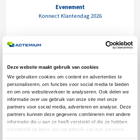
Evenement
Konnect Klantendag 2026
Deze website maakt gebruik van cookies
Voor wie?
We gebruiken cookies om content en advertenties te
Iedereen die een volgende stap wil
personaliseren, om functies voor social media te bieden
en om ons websiteverkeer te analyseren. Ook delen we
maken met Basic LES in combinatie met
informatie over uw gebruik van onze site met onze
Wholesale ERP
partners voor social media, adverteren en analyse. Deze
partners kunnen deze gegevens combineren met andere
informatie die u aan ze heeft verstrekt of die ze hebben
verzameld op basis van uw gebruik van hun services.