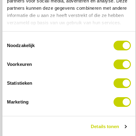
Projectdetails
partners voor social media, adverteren en analyse. Deze
partners kunnen deze gegevens combineren met andere
informatie die u aan ze heeft verstrekt of die ze hebben
verzameld op basis van uw gebruik van hun services.
Toestemmingsselectie
Noodzakelijk
Geleverde oplossingen
Basis LES scanoplossing
Handheld computers
Voorkeuren
Draadloos netwerk
Statistieken
Marketing
Integraties
Wholesale ERP van Klipboard
Details tonen
(voorheen UNIT4)