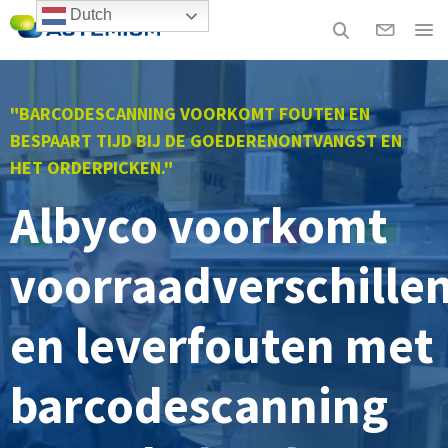
Dutch
"BARCODESCANNING VOORKOMT FOUTEN EN
BESPAART TIJD BIJ DE GOEDERENONTVANGST EN
HET ORDERPICKEN."
Albyco voorkomt
voorraadverschille
en leverfouten met
barcodescanning