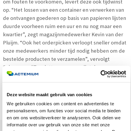
om fouten te voorkomen, levert deze ook tijdwinst
op. “Het lossen van een container en verwerken van
de ontvangen goederen op basis van papieren lijsten
duurde voorheen ruim een uur en nu nog maar een
kwartier”, zegt magazijnmedewerker Kevin van der
Pluijm. “Ook het orderpicken verloopt sneller omdat
onze medewerkers minder tijd nodig hebben om de
bestelde producten te verzamelen”, vervolgt
Schrauwen. “Tenslotte vereenvoudigt de
scanoplossing ook het inwerken van nieuwe
medewerkers. Omdat wij de Basic LES software van
Actemium als een cloudservice op huurbasis
Deze website maakt gebruik van cookies
gebruiken, is de benodigde investering vrij laag en
We gebruiken cookies om content en advertenties te
makkelijk terug te verdienen.”
personaliseren, om functies voor social media te bieden
en om ons websiteverkeer te analyseren. Ook delen we
informatie over uw gebruik van onze site met onze