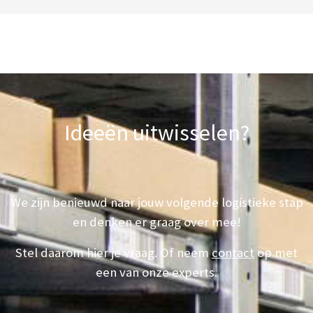
Ideeën uitwisselen?
We zijn benieuwd naar jouw volgende logistieke stap
en denken er graag over mee!
Stel daarom hier je vraag. Of neem
contact
op met
een van onze experts.