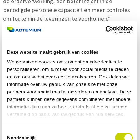
de orderverwerking, een beter inzicht in de
benodigde personele capaciteit en meer controles
om fouten in de leveringen te voorkomen.”
“
Deze website maakt gebruik van cookies
We gebruiken cookies om content en advertenties te
Wij hebben de efficiency van orderpicken ruimschoots
personaliseren, om functies voor social media te bieden
verdubbeld met dit mechanisatie- en
en om ons websiteverkeer te analyseren. Ook delen we
automatiseringsproject.
informatie over uw gebruik van onze site met onze
partners voor social media, adverteren en analyse. Deze
partners kunnen deze gegevens combineren met andere
informatie die u aan ze heeft verstrekt of die ze hebben
verzameld op basis van uw gebruik van hun services.
Toestemmingsselectie
Noodzakelijk