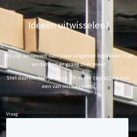
Ideeën uitwisselen?
We zijn benieuwd naar jouw volgende logistieke stap
en denken er graag over mee!
Stel daarom hier je vraag. Of neem
contact
op met
een van onze experts.