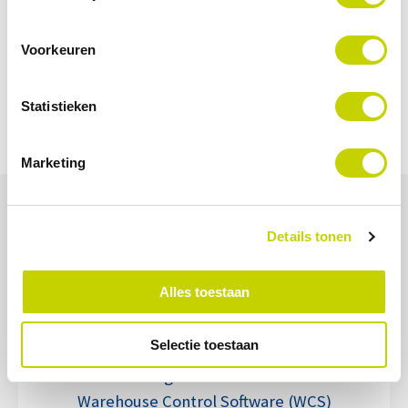
Voorkeuren
Statistieken
Marketing
Projectdetails
Details tonen
Alles toestaan
Selectie toestaan
Geleverde oplossingen
Logistiek advies
Warehouse Control Software (WCS)