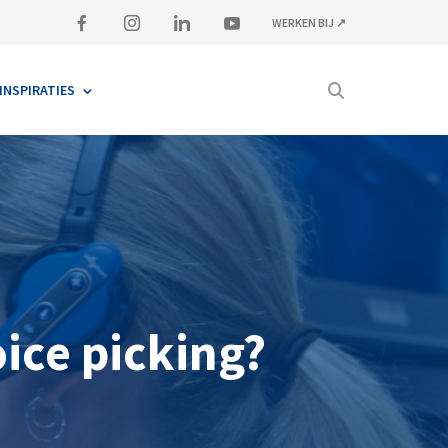
WERKEN BIJ ↗
CT
24/7-SUPPORT
[WERKENBIJ ↗]
INSPIRATIES
oice picking?