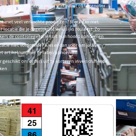
len in jouw magazijn nooit vlak naast of tegenover
nt met veel verkochte producten? Werk dan met
locatie die je dagelijks of wekelijks rouleert. Zo
kers de controlegetallen uit hun hoofd opnoemen
ocatie niet voldoende? Kies er dan voor om jouw
het artikelnummer te laten opnoemen
 geschikt om orders uit te sorteren in verschillende
cken