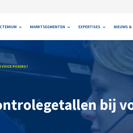
S EN BLOGS
EVENEMENTEN
WEBINAR (TERUG)KIJKEN
CONTA
ACTEMIUM
MARKTSEGMENTEN
EXPERTISES
NIEUWS & 
 VOICE PICKING?
ntrolegetallen bij v