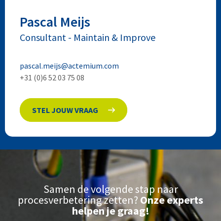
Pascal
Meijs
Consultant
-
Maintain & Improve
pascal.meijs@actemium.com
+31 (0)6 52 03 75 08
STEL JOUW VRAAG
Samen de volgende stap naar
procesverbetering zetten?
Onze experts
helpen je graag!