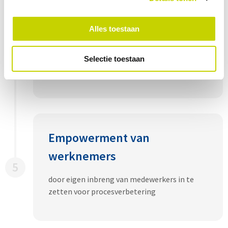
Snellere aanpassing aan
Alles toestaan
veranderingen
4
door processen flexibel in te richten en
Selectie toestaan
continu te evalueren
Empowerment van
werknemers
5
door eigen inbreng van medewerkers in te
zetten voor procesverbetering