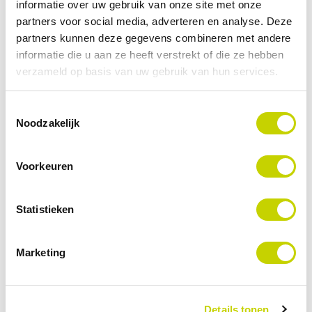
informatie over uw gebruik van onze site met onze
partners voor social media, adverteren en analyse. Deze
partners kunnen deze gegevens combineren met andere
informatie die u aan ze heeft verstrekt of die ze hebben
Hogere kwaliteit
verzameld op basis van uw gebruik van hun services.
2
door minder defecten, fouten en
Toestemmingsselectie
procesvariaties
Noodzakelijk
Voorkeuren
Hogere klanttevredenheid
Statistieken
3
door hoge kwaliteit en levergarantie
Marketing
Details tonen