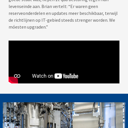
levenseinde aan. Brian vertelt: “Er waren geen
reserveonderdelen en updates meer beschikbaar, terwijl
de richtlijnen op IT-gebied steeds strenger worden. We
móesten upgraden.”