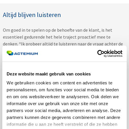
Altijd blijven luisteren
Om goed in te spelen op de behoefte van de klant, is het
essentieel gedurende het hele traject proactief mee te
denken. “Ik probeer altijd te luisteren naar de vraag achter de
vraag, en ons advies en onze dienstverlening daarop af te
stemmen”, vertelt Cliënt Manager Bart Verburg. Door in
gesprek te blijven en elkaar goed op de hoogte te houden van
alle ontwikkelingen, wordt het project steeds aan de laatste
Deze website maakt gebruik van cookies
stand van zaken aangepast. Ook op deze manier helpt
We gebruiken cookies om content en advertenties te
Actemium haar klanten vooruit.
personaliseren, om functies voor social media te bieden
en om ons websiteverkeer te analyseren. Ook delen we
informatie over uw gebruik van onze site met onze
partners voor social media, adverteren en analyse. Deze
partners kunnen deze gegevens combineren met andere
Lees ook:
informatie die u aan ze heeft verstrekt of die ze hebben