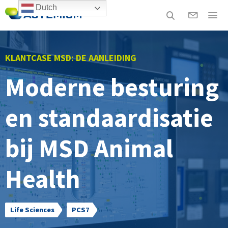
Dutch
KLANTCASE MSD: DE AANLEIDING
Moderne besturing
en standaardisatie
bij MSD Animal
Health
Life Sciences
PCS7