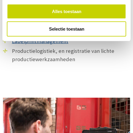
registratie van logistieke eenheden,
Alles toestaan
locatiebeheer, sturing op locatie- en
artikelkenmerken en slimme inruim- en
Selectie toestaan
orderpickstrategieën
Labelprintmanagement
Productielogistiek, en registratie van lichte
productiewerkzaamheden