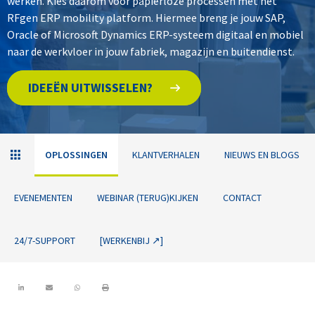
werken. Kies daarom voor papierloze processen met het
RFgen ERP mobility platform. Hiermee breng je jouw SAP,
Oracle of Microsoft Dynamics ERP-systeem digitaal en mobiel
naar de werkvloer in jouw fabriek, magazijn en buitendienst.
IDEEËN UITWISSELEN?
OPLOSSINGEN
KLANTVERHALEN
NIEUWS EN BLOGS
EVENEMENTEN
WEBINAR (TERUG)KIJKEN
CONTACT
24/7-SUPPORT
[WERKENBIJ ↗]