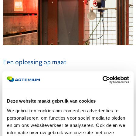
Een oplossing op maat
We bieden ook maatwerkintegraties met andere
systemen. Bijvoorbeeld met een ander ERP-systeem,
laboratoriuminformatiebeheersysteem of systeem
Deze website maakt gebruik van cookies
voor receptbeheer. We maken dan gebruik van
We gebruiken cookies om content en advertenties te
webservices, bestandsuitwisseling, koppelingen op
personaliseren, om functies voor social media te bieden
connectoren of een directe verwerking in de user
en om ons websiteverkeer te analyseren. Ook delen we
interface van jouw pakket door middel van
informatie over uw gebruik van onze site met onze