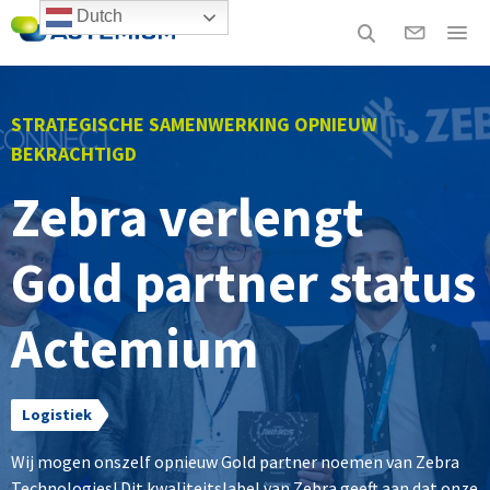
Dutch
STRATEGISCHE SAMENWERKING OPNIEUW
BEKRACHTIGD
Zebra verlengt
Gold partner status
Actemium
Logistiek
Wij mogen onszelf opnieuw Gold partner noemen van Zebra
Technologies! Dit kwaliteitslabel van Zebra geeft aan dat onze