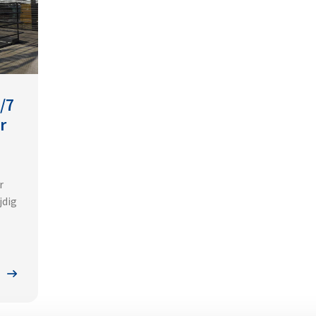
/7
r
r
jdig