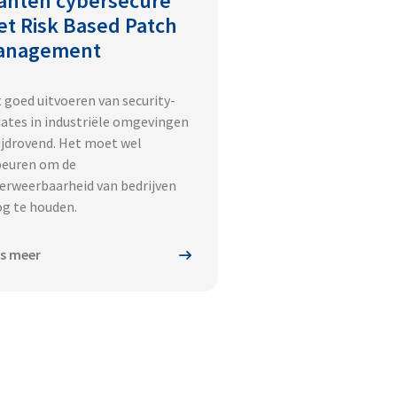
anten cybersecure
t Risk Based Patch
anagement
 goed uitvoeren van security-
ates in industriële omgevingen
tijdrovend. Het moet wel
euren om de
erweerbaarheid van bedrijven
g te houden.
s meer