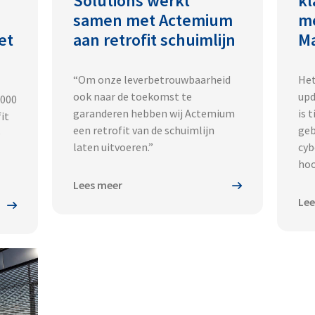
Solutions werkt
kl
samen met Actemium
me
et
aan retrofit schuimlijn
M
“Om onze leverbetrouwbaarheid
Het
ook naar de toekomst te
upd
.000
garanderen hebben wij Actemium
is 
it
een retrofit van de schuimlijn
geb
e
laten uitvoeren.”
cyb
hoo
Lees meer
Lee