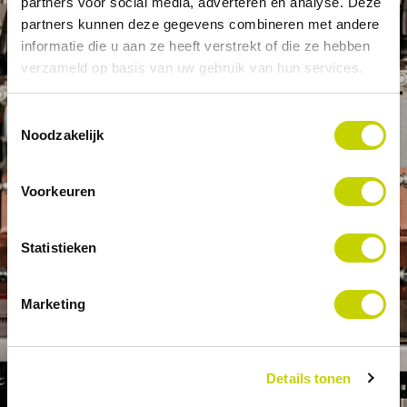
partners voor social media, adverteren en analyse. Deze
Naam (voor- en achternaam)
*
partners kunnen deze gegevens combineren met andere
informatie die u aan ze heeft verstrekt of die ze hebben
verzameld op basis van uw gebruik van hun services.
Bedrijf
*
Toestemmingsselectie
Noodzakelijk
Voorkeuren
E-mail
*
Statistieken
Telefoon
Marketing
Details tonen
Bericht
*