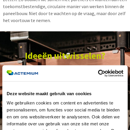
toekomstbestendige, circulaire manier van werken binnen de
paneelbouw. Niet door te wachten op de vraag, maar door zelf
het voortouw te nemen.
Ideeën uitwisselen?
We zijn benieuwd naar jouw volgende stap en denken
er graag over mee!
Deze website maakt gebruik van cookies
We gebruiken cookies om content en advertenties te
Stel daarom hier je vraag.
personaliseren, om functies voor social media te bieden
en om ons websiteverkeer te analyseren. Ook delen we
informatie over uw gebruik van onze site met onze