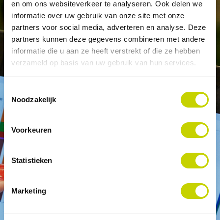
er graag over mee!
en om ons websiteverkeer te analyseren. Ook delen we
informatie over uw gebruik van onze site met onze
Stel daarom hier je vraag. Of neem
contact
op met
partners voor social media, adverteren en analyse. Deze
een van onze experts.
partners kunnen deze gegevens combineren met andere
informatie die u aan ze heeft verstrekt of die ze hebben
verzameld op basis van uw gebruik van hun services.
Toestemmingsselectie
Noodzakelijk
Voorkeuren
Statistieken
Marketing