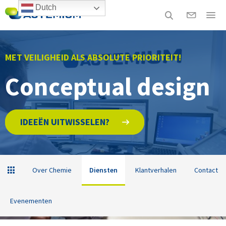
Dutch
MET VEILIGHEID ALS ABSOLUTE PRIORITEIT!
Conceptual design
IDEEËN UITWISSELEN?
Over Chemie
Diensten
Klantverhalen
Contact
Evenementen