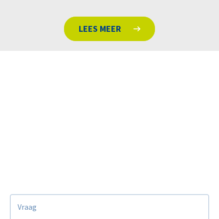
LEES MEER
We zijn benieuwd naar je volgende stap en
denken er graag over mee!
Stel je vraag via het formulier of neem
contact
op met een van onze experts
Vraag