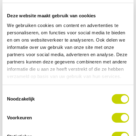
E-
mail
*
Deze website maakt gebruik van cookies
We gebruiken cookies om content en advertenties te
Telefoon
personaliseren, om functies voor social media te bieden
en om ons websiteverkeer te analyseren. Ook delen we
informatie over uw gebruik van onze site met onze
Ik ga akkoord met het privacystatement van Actemium
partners voor social media, adverteren en analyse. Deze
*
partners kunnen deze gegevens combineren met andere
CAPTCHA
informatie die u aan ze heeft verstrekt of die ze hebben
verzameld op basis van uw gebruik van hun services.
Toestemmingsselectie
Noodzakelijk
Voorkeuren