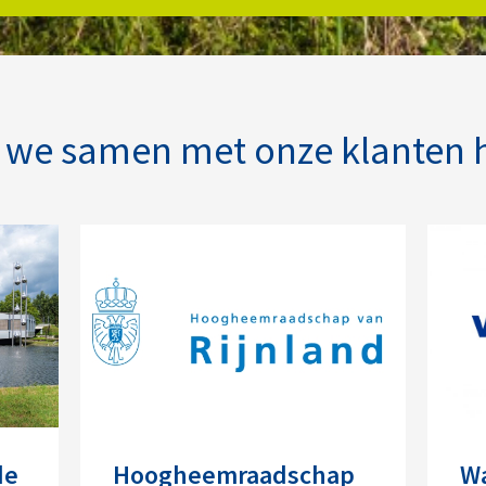
e we samen met onze klanten 
de
Hoogheemraadschap
W