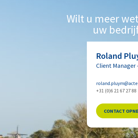
Wilt u meer wet
uw bedrij
Roland
Pl
Client Manager
roland.pluym@act
+31 (0)6 21 67 27 88
CONTACT OPN