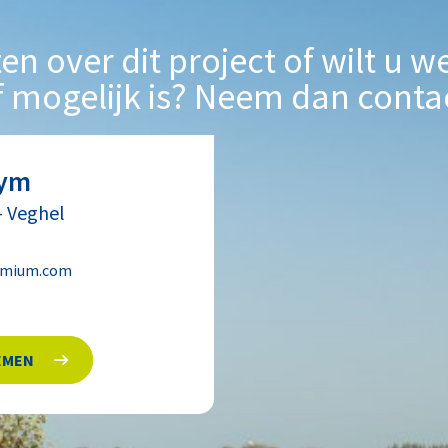
en over dit project of wilt u w
f mogelijk is? Neem dan conta
uym
-
Veghel
emium.com
EMEN