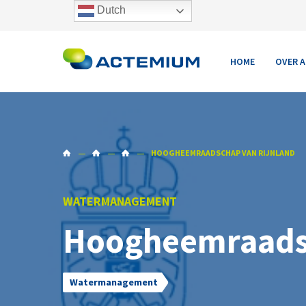
Dutch
Oplossingen
Klantverhalen
Nieuws
HOME
OVER 
HOOGHEEMRAADSCHAP VAN RIJNLAND
WATERMANAGEMENT
Hoogheemraadsc
Watermanagement