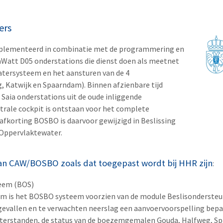
ers
mplementeerd in combinatie met de programmering en
taWatt D05 onderstations die dienst doen als meetnet
tersysteem en het aansturen van de 4
 Katwijk en Spaarndam). Binnen afzienbare tijd
Saia onderstations uit de oude inliggende
rale cockpit is ontstaan voor het complete
afkorting BOSBO is daarvoor gewijzigd in Beslissing
Oppervlaktewater.
an CAW/BOSBO zoals dat toegepast wordt bij HHR zijn
:
teem (BOS)
em is het BOSBO systeem voorzien van de module Beslisondersteu
 gevallen en te verwachten neerslag een aanvoervoorspelling bep
terstanden, de status van de boezemgemalen Gouda, Halfweg, Sp