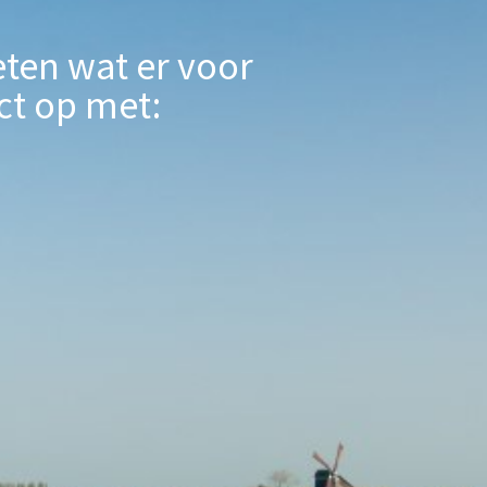
eten wat er voor
ct op met: