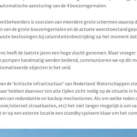
 automatische aansturing van de 4 boezemgemalen.
peilbeheerders is voorzien van meerdere grote schermen waarop d
n van de grote boezemgemalen en de actuele weerstoestand gepr
iste beslissingen bij calamiteitenbestrijding op het moment dat 
s heeft de laatste jaren een hoge vlucht genomen. Waar vroeger
n pompen handmatig werden bediend, communiceren we op dit m
utomatiseerde objecten in het veld.
n de ‘kritische infrastructuur’ van Nederland. Waterschappen ste
r hebben daarvoor ten alle tijden zicht nodig op de situatie in he
men van redundantie en backup mechanismes. Als om welke reden 
onie/internet straatkasten, etc) het niet langer mogelijk is om v
t er op een externe locatie een standby systeem klaar om het co