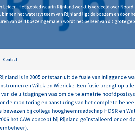
Leiden. Het gebied waarin Rijnland werkt is verdeeld over Noord–
 binnen het watersysteem van Rijnland ligt de boezem en door 
uren van de 4 boezemgemalen wordt het beheer van dit grote gebi
Contact
nland is in 2005 ontstaan uit de fusie van inliggende 
tromen en Wilck en Wiericke. Een fusie brengt op aller
 van de uitdagingen was om de telemetrie hoofdpostsys
or de monitoring en aansturing van het complete behe
ts bewezen bij collega hoogheemraadschap HDSR en Wat
2006 het CAW concept bij Rijnland geïnstalleerd onder 
embeheer).