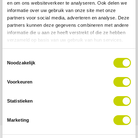
en om ons websiteverkeer te analyseren. Ook delen we
Manufacturing & Assembly
Plant & Process design
informatie over uw gebruik van onze site met onze
partners voor social media, adverteren en analyse. Deze
Industriële automatisering
Consultancy
partners kunnen deze gegevens combineren met andere
informatie die u aan ze heeft verstrekt of die ze hebben
verzameld op basis van uw gebruik van hun services.
Logistieke automatisering
Benchmark energietransitie
Toestemmingsselectie
Building Technologies
ATEX-trainingen
Noodzakelijk
Workshop Storingsanalyse Siemens SIMATIC S7
GAMP-cursus
Voorkeuren
Coaching en trainingen op maat
Machine assemblage
Statistieken
Maintenance
Marketing