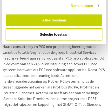
Service & onderhoud
Details tonen
Service & onderhoud volgens Actemium is het vinden van de
perfecte balans tussen beschikbaarheid, betrouwbaarheid,
Alles toestaan
veiligheid, beveiliging, kostenbesparing, opbrengsten,
tevreden medewerkers en contente klanten.
Selectie toestaan
Actemium heeft een eigentijdse kijk op service & onderhoud.
Naast consultancy en PCS neo project engineering wordt
vanuit de locatie Veghel door de groep Industrial Services
nazorg verleend aan een groot aantal PCS neo applicaties. Dit
in de vorm van een 24/7 ondersteuning aan zowel PCS neo
systeem hardware als PCS neo software applicaties. Naast PCS
neo applicatieondersteuning biedt Actemium
hardwareondersteuning op PLC en PC systemen plus de
tussenliggende netwerken als Profibus DP/PA, Profinet en
Industrial Ethernet. Actemium heeft als een van de weinige
‘Siemens Solution Providers’ een ruime project met PCS7
migratietrajecten en koppeling met SIMATIC IT, de Siemens