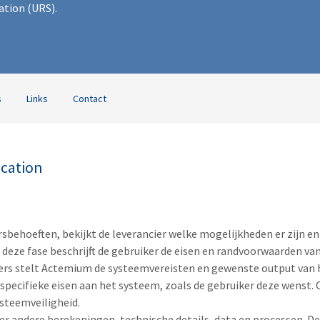
tion (URS).
s
Links
Contact
ication
rsbehoeften, bekijkt de leverancier welke mogelijkheden er zijn e
deze fase beschrijft de gebruiker de eisen en randvoorwaarden va
s stelt Actemium de systeemvereisten en gewenste output van h
s specifieke eisen aan het systeem, zoals de gebruiker deze wenst. 
ysteemveiligheid.
er andere berekeningen, technische details, data en processen. D