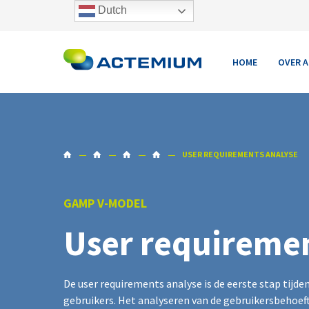
Dutch
GMP
GAMP5
V-model
GAMP curs
HOME
OVER 
USER REQUIREMENTS ANALYSE
GAMP V-MODEL
User requiremen
De user requirements analyse is de eerste stap tijd
gebruikers. Het analyseren van de gebruikersbehoeft