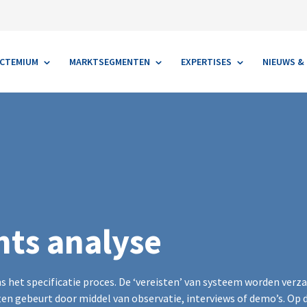
us
Links
Contact
ACTEMIUM
MARKTSEGMENTEN
EXPERTISES
NIEUWS & 
ts analyse
ens het specificatie proces. De ‘vereisten’ van systeem worden ver
en gebeurt door middel van observatie, interviews of demo’s. Op d