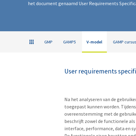
het document genaamd User Requirements Specifica
GMP
GAMP5
V-model
GAMP cursu
User requirements specif
Na het analyseren van de gebruike
toegepast kunnen worden. Tijdens 
overeenstemming met de gebruiker
beschrijft zowel de functionele al
interface, performance, data en s
De functionele eisen bevatten ond