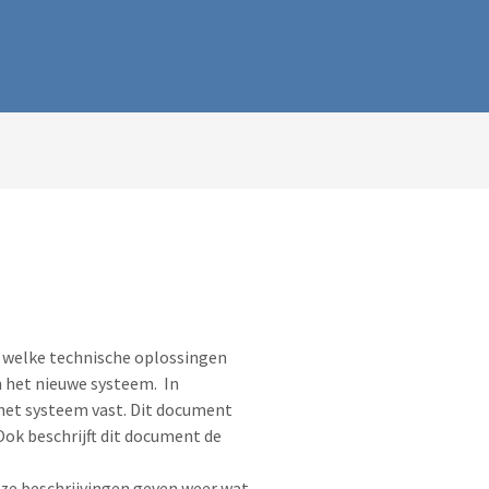
n welke technische oplossingen
n het nieuwe systeem. In
et systeem vast. Dit document
Ook beschrijft dit document de
eze beschrijvingen geven weer wat