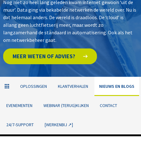
Nog niet zo heel lang geleden kwam internet gewoon ‘uit de
muur’. Data ging via bekabelde netwerken de wereld over. Nu is
dat helemaal anders. De wereld is draadloos. De ‘cloud’ is
allang geen luchtfietserij meer, maar wordt zo
langzamerhand de standaard in automatisering. Ook als het
om netwerkbeheer gaat.
MEER WETEN OF ADVIES?
OPLOSSINGEN
KLANTVERHALEN
NIEUWS EN BLOGS
EVENEMENTEN
WEBINAR (TERUG)KIJKEN
CONTACT
24/7-SUPPORT
[WERKENBIJ ↗]