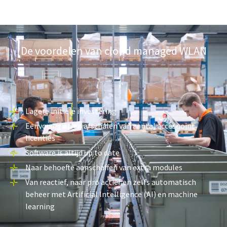
De voordelen van cloud managed WLAN
Lagere initiële investering
Eenvoudig op en afschalen van aantal accespoint
licenties
Software is altijd up to date
Naar behoefte aanschaffen van extra modules
Van reactief, naar pro actief en zelfs automatisch
beheer met Artificial Intelligence (AI) en machine
learning