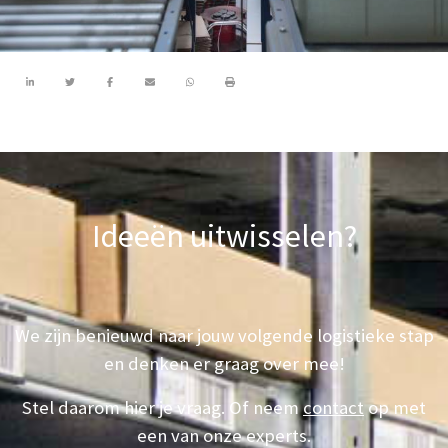
Ideeën uitwisselen?
We zijn benieuwd naar jouw volgende logistieke stap
en denken er graag over mee!
Stel daarom hier je vraag. Of neem
contact
op met
een van onze experts.