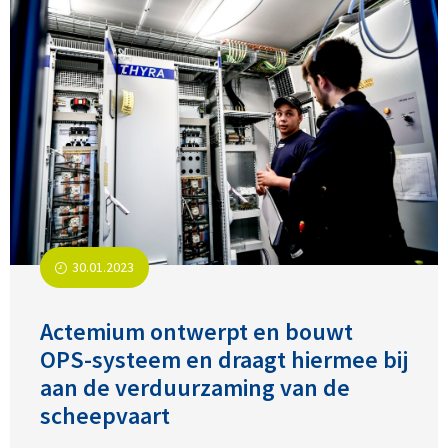
30.01.2023
Actemium ontwerpt en bouwt
OPS-systeem en draagt hiermee bij
aan de verduurzaming van de
scheepvaart