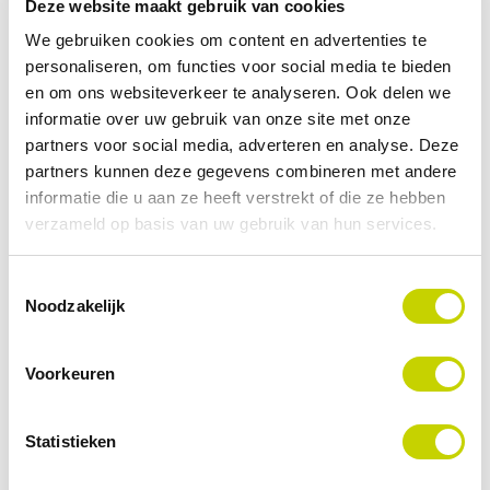
onder druk staat
Deze website maakt gebruik van cookies
We gebruiken cookies om content en advertenties te
CHEMIE
MAINTAIN & IMPROVE
MAINTENANCE
personaliseren, om functies voor social media te bieden
OLIE & GAS
en om ons websiteverkeer te analyseren. Ook delen we
informatie over uw gebruik van onze site met onze
Lees waarom uitstel van maintenance niet alleen
partners voor social media, adverteren en analyse. Deze
risicovol is, maar ook wat het kost, met een concreet
partners kunnen deze gegevens combineren met andere
rekenvoorbeeld uit de praktijk. Zo onderbouw je als
informatie die u aan ze heeft verstrekt of die ze hebben
maintenance manager het belang van preventief en
verzameld op basis van uw gebruik van hun services.
voorspellend onderhoud met cijfers.
Toestemmingsselectie
Lees meer
Noodzakelijk
Voorkeuren
Statistieken