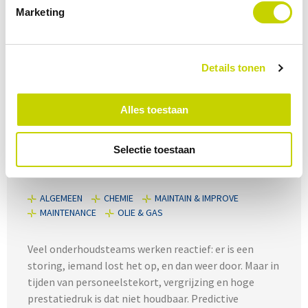
Marketing
Details tonen
13.10.2025
Alles toestaan
Zo ziet een toekomstbestendig
Selectie toestaan
maintenance team eruit
ALGEMEEN
CHEMIE
MAINTAIN & IMPROVE
MAINTENANCE
OLIE & GAS
Veel onderhoudsteams werken reactief: er is een
storing, iemand lost het op, en dan weer door. Maar in
tijden van personeelstekort, vergrijzing en hoge
prestatiedruk is dat niet houdbaar. Predictive