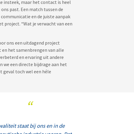
e insteek, maar het contact is heel
j ons past. Een match tussen de
e communicatie en de juiste aanpak
t project. “Wat je verwacht van een
oor ons een uitdagend project
ct en het samenbrengen van alle
erbeterd en ervaring uit andere
we een directe bijdrage aan het
it geval toch wel een héle
“
aliteit staat bij ons en in de