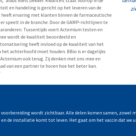
farma
,” aldus Niels Dekker. Kwaliteit staat voorop in de
iteit en handeling is gericht op het leveren van de
zi
m heeft ervaring met klanten binnen de farmaceutische
 er speelt in de branche. Door de GAMP-richtlijnen te
aranderen. Tussentijds voert Actemium testen en
ee wordt de kwaliteit beoordeeld en
tomatisering heeft invloed op de kwaliteit van het
 in het achterhoofd moet houden. BBio is er dagelijks
ij Actemium ook terug. Zij denken met ons mee en
ad van een partner te horen hoe het beter kan.
”
en voorbereiding wordt zichtbaar. Alle delen komen samen, zowel 
n en de installatie komt tot leven. Het gaat om het vaccin dat we u