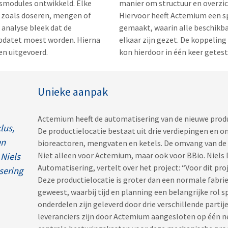
ismodules ontwikkeld. Elke
manier om structuur en overzic
 zoals doseren, mengen of
Hiervoor heeft Actemium een s
 analyse bleek dat de
gemaakt, waarin alle beschikb
pdatet moest worden. Hierna
elkaar zijn gezet. De koppeling
en uitgevoerd.
kon hierdoor in één keer getes
Unieke aanpak
Actemium heeft de automatisering van de nieuwe produc
lus,
De productielocatie bestaat uit drie verdiepingen en om
en
bioreactoren, mengvaten en ketels. De omvang van de 
Niet alleen voor Actemium, maar ook voor BBio. Niels 
 Niels
Automatisering, vertelt over het project: “Voor dit pr
sering
Deze productielocatie is groter dan een normale fabri
geweest, waarbij tijd en planning een belangrijke rol 
onderdelen zijn geleverd door drie verschillende partij
leveranciers zijn door Actemium aangesloten op één n