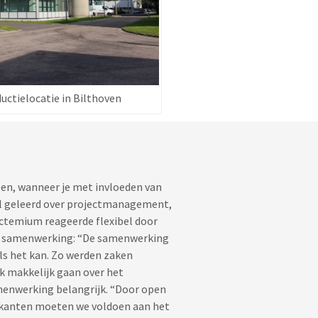
ductielocatie in Bilthoven
ben, wanneer je met invloeden van
l geleerd over projectmanagement,
Actemium reageerde flexibel door
de samenwerking: “De samenwerking
ls het kan. Zo werden zaken
 makkelijk gaan over het
amenwerking belangrijk. “Door open
e kanten moeten we voldoen aan het