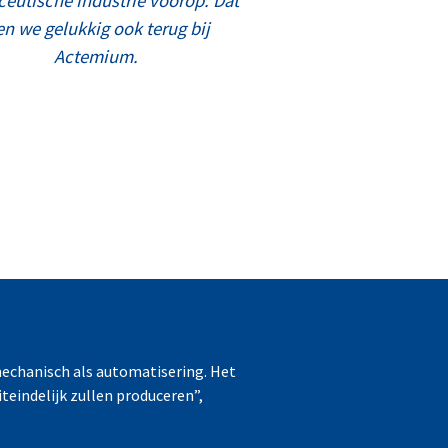
ceutische industrie voorop. Dat
en we gelukkig ook terug bij
Actemium.
mechanisch als automatisering. Het
iteindelijk zullen produceren”,