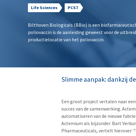
Life Sciences
PCS7
Bilthoven Biologicals (BBio) is een biofarmaceutisc
poliovaccin is de aanleiding geweest voor de uitbre
productielocatie van het poliovaccin.
Slimme aanpak: dankzij de
Een groot project vertalen naar een
succes van de samenwerking. Actem
automatiseren van de nieuwe fabriek
Actemium als bijzonder. Bart Verb
Pharmaceuticals, vertelt hierover: 