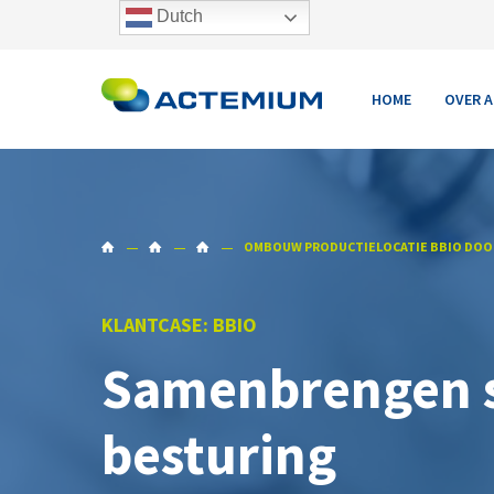
Dutch
HOME
OVER 
OMBOUW PRODUCTIELOCATIE BBIO DOO
KLANTCASE: BBIO
Samenbrengen s
besturing