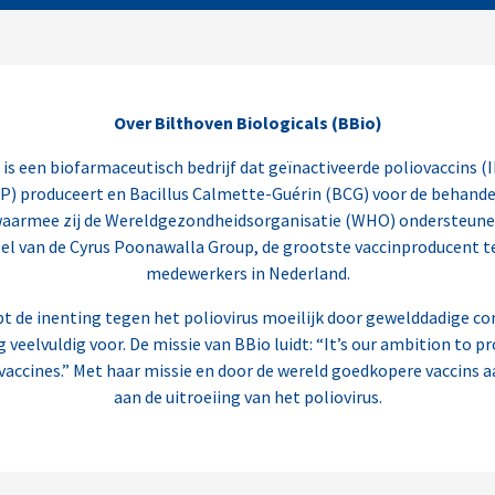
Over Bilthoven Biologicals (BBio)
is een biofarmaceutisch bedrijf dat geïnactiveerde poliovaccins (I
P) produceert en Bacillus Calmette-Guérin (BCG) voor de behande
waarmee zij de Wereldgezondheidsorganisatie (WHO) ondersteunen 
eel van de Cyrus Poonawalla Group, de grootste vaccinproducent te
medewerkers in Nederland.
t de inenting tegen het poliovirus moeilijk door gewelddadige con
 veelvuldig voor. De missie van BBio luidt: “It’s our ambition to pr
vaccines.” Met haar missie en door de wereld goedkopere vaccins aa
aan de uitroeiing van het poliovirus.