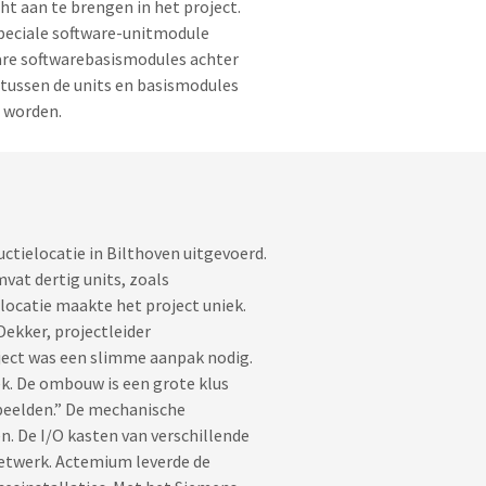
ht aan te brengen in het project.
peciale software-unitmodule
are softwarebasismodules achter
 tussen de units en basismodules
t worden.
tielocatie in Bilthoven uitgevoerd.
vat dertig units, zoals
locatie maakte het project uniek.
Dekker, projectleider
oject was een slimme aanpak nodig.
ek. De ombouw is een grote klus
speelden.” De mechanische
en. De I/O kasten van verschillende
etwerk. Actemium leverde de