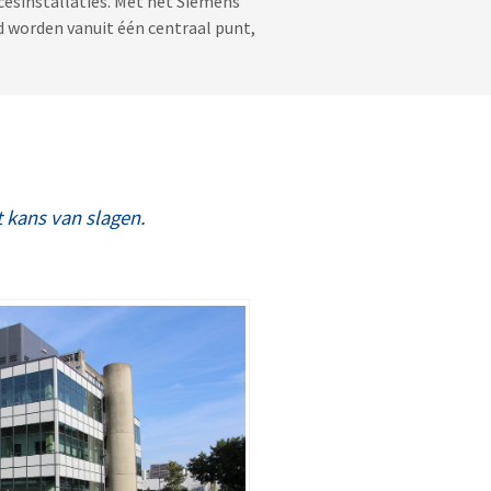
esinstallaties. Met het Siemens
d worden vanuit één centraal punt,
 kans van slagen.