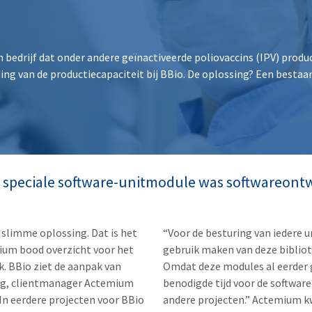
h bedrijf dat onder andere geïnactiveerde poliovaccins (IPV) pro
iding van de productiecapaciteit bij BBio. De oplossing? Een best
 speciale software-unitmodule was softwareontwi
 slimme oplossing. Dat is het
“Voor de besturing van iedere u
ium bood overzicht voor het
gebruik maken van deze biblio
. BBio ziet de aanpak van
Omdat deze modules al eerder g
urg, clientmanager Actemium
benodigde tijd voor de software
“In eerdere projecten voor BBio
andere projecten.” Actemium k