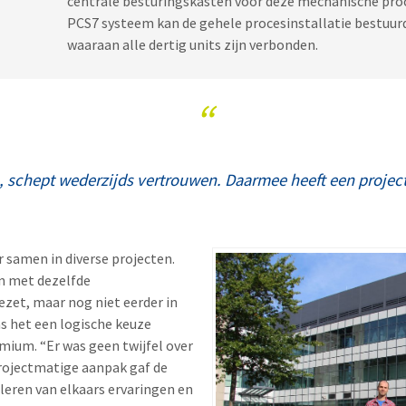
centrale besturingskasten voor deze mechanische proc
PCS7 systeem kan de gehele procesinstallatie bestuur
waaraan alle dertig units zijn verbonden.
“
n, schept wederzijds vertrouwen. Daarmee heeft een project
 samen in diverse projecten.
n met dezelfde
ezet, maar nog niet eerder in
s het een logische keuze
ium. “Er was geen twijfel over
rojectmatige aanpak gaf de
 leren van elkaars ervaringen en